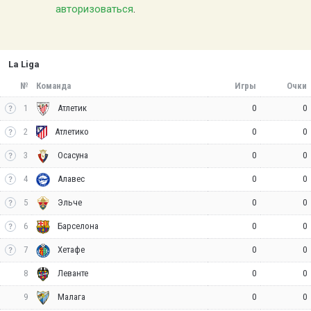
авторизоваться
.
La Liga
№
Команда
Игры
Очки
1
0
0
Атлетик
2
0
0
Атлетико
3
0
0
Осасуна
4
0
0
Алавес
5
0
0
Эльче
6
0
0
Барселона
7
0
0
Хетафе
8
0
0
Леванте
9
0
0
Малага