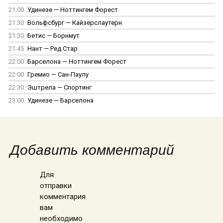
21:00
Удинезе — Ноттингем Форест
21:30
Вольфсбург — Кайзерслаутерн
21:30
Бетис — Борнмут
21:45
Нант — Ред Стар
22:00
Барселона — Ноттингем Форест
22:00
Гремио — Сан-Паулу
22:30
Эштрела — Спортинг
23:00
Удинезе — Барселона
Добавить комментарий
Для
отправки
комментария
вам
необходимо