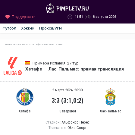
Поддержать
11:51
(+3)
8 августа 2026
Футбол
Хоккей
Прокси/VPN
ГЛАВНАЯ
»
ФУТБОЛ
»
ХЕТАФЕ — ЛАС-ПАЛЬМАС
Примера Испания. 27 тур
Хетафе — Лас-Пальмас: прямая трансляция
2 марта 2024, 20:30
3:3 (3:1,0:2)
Хетафе
Завершен
Лас-Пальмас
Стадион:
Альфонсо Перес
Телеканал:
Okko Спорт