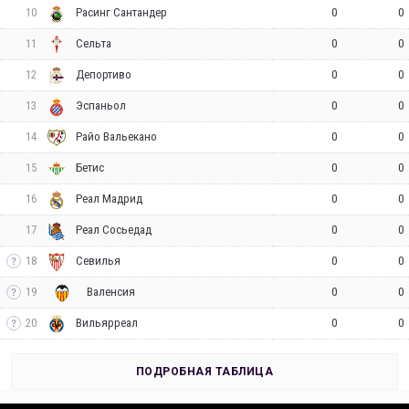
10
0
0
Расинг Сантандер
11
0
0
Сельта
12
0
0
Депортиво
13
0
0
Эспаньол
14
0
0
Райо Вальекано
15
0
0
Бетис
16
0
0
Реал Мадрид
17
0
0
Реал Сосьедад
18
0
0
Севилья
19
0
0
Валенсия
20
0
0
Вильярреал
ПОДРОБНАЯ ТАБЛИЦА