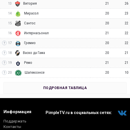
13
21
26
Витория
14
20
23
Мирасол
15
20
22
Сантос
16
21
22
Интернасьонал
17
20
22
Гремио
18
20
21
Васко да Гама
19
21
21
Ремо
20
20
10
Шапекоэнсе
ПОДРОБНАЯ ТАБЛИЦА
Информация
PimpleTV.ru в социальных сетях:
Поддержать
Контакты