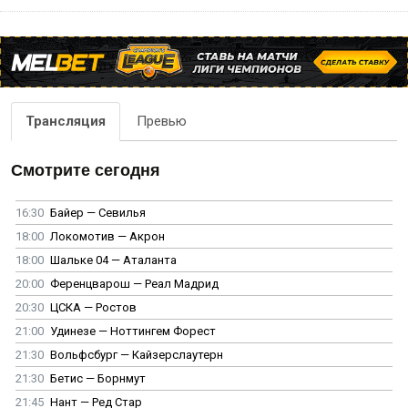
Трансляция
Превью
Смотрите сегодня
16:30
Байер — Севилья
18:00
Локомотив — Акрон
18:00
Шальке 04 — Аталанта
20:00
Ференцварош — Реал Мадрид
20:30
ЦСКА — Ростов
21:00
Удинезе — Ноттингем Форест
21:30
Вольфсбург — Кайзерслаутерн
21:30
Бетис — Борнмут
21:45
Нант — Ред Стар