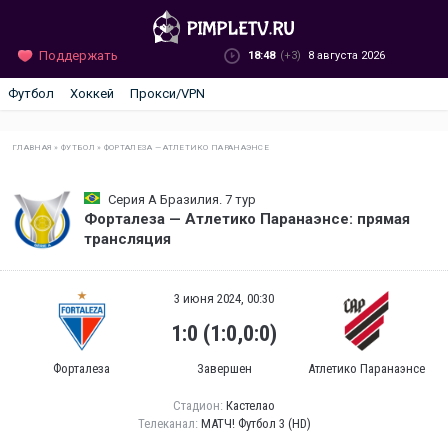
Поддержать
18:48
(+3)
8 августа 2026
Футбол
Хоккей
Прокси/VPN
ГЛАВНАЯ
»
ФУТБОЛ
»
ФОРТАЛЕЗА — АТЛЕТИКО ПАРАНАЭНСЕ
Серия А Бразилия. 7 тур
Форталеза — Атлетико Паранаэнсе: прямая
трансляция
3 июня 2024, 00:30
1:0 (1:0,0:0)
Форталеза
Завершен
Атлетико Паранаэнсе
Стадион:
Кастелао
Телеканал:
МАТЧ! Футбол 3 (HD)