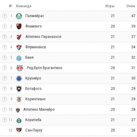
№
Команда
Игры
Очки
1
21
47
Палмейрас
2
20
39
Фламенго
3
21
37
Атлетико Паранаэнсе
4
21
34
Флуминенсе
5
21
32
Баия
6
20
31
Ред Булл Брагантино
7
21
30
Крузейро
8
20
29
Ботафого
9
21
29
Коринтианс
10
20
28
Атлетико Минейро
11
21
27
Коритиба
12
20
26
Сан-Паулу