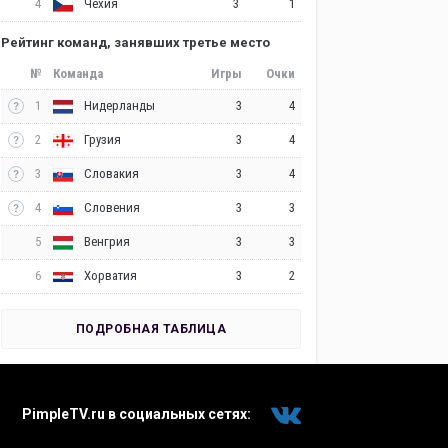
4
3
1
Чехия
Рейтинг команд, занявших третье место
№
Команда
Игры
Очки
1
3
4
Нидерланды
2
3
4
Грузия
3
3
4
Словакия
4
3
3
Словения
5
3
3
Венгрия
6
3
2
Хорватия
ПОДРОБНАЯ ТАБЛИЦА
PimpleTV.ru в социальных сетях: