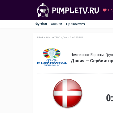
По
Футбол
Хоккей
Прокси/VPN
ГЛАВНАЯ
»
ФУТБОЛ
»
ДАНИЯ — СЕРБИЯ
Чемпионат Европы. Груп
Дания — Сербия: п
0