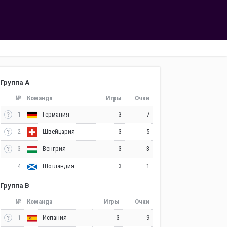
Группа A
№
Команда
Игры
Очки
1
3
7
Германия
2
3
5
Швейцария
3
3
3
Венгрия
4
3
1
Шотландия
Группа B
№
Команда
Игры
Очки
1
3
9
Испания