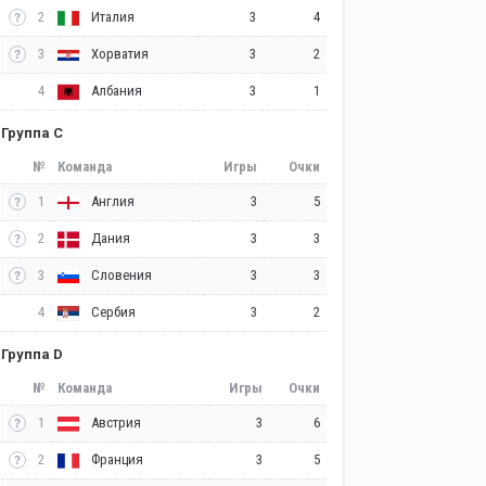
2
3
4
Италия
3
3
2
Хорватия
4
3
1
Албания
Группа C
№
Команда
Игры
Очки
1
3
5
Англия
2
3
3
Дания
3
3
3
Словения
4
3
2
Сербия
Группа D
№
Команда
Игры
Очки
1
3
6
Австрия
2
3
5
Франция