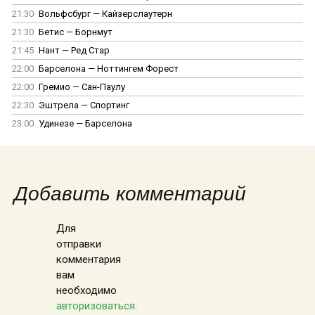
21:30
Вольфсбург — Кайзерслаутерн
21:30
Бетис — Борнмут
21:45
Нант — Ред Стар
22:00
Барселона — Ноттингем Форест
22:00
Гремио — Сан-Паулу
22:30
Эштрела — Спортинг
23:00
Удинезе — Барселона
Добавить комментарий
Для
отправки
комментария
вам
необходимо
авторизоваться
.