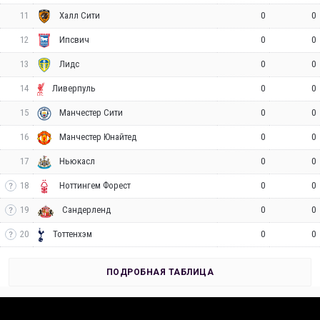
11
0
0
Халл Сити
12
0
0
Ипсвич
13
0
0
Лидс
14
0
0
Ливерпуль
15
0
0
Манчестер Сити
16
0
0
Манчестер Юнайтед
17
0
0
Ньюкасл
18
0
0
Ноттингем Форест
19
0
0
Сандерленд
20
0
0
Тоттенхэм
ПОДРОБНАЯ ТАБЛИЦА