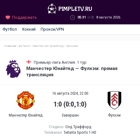
Поддержать
05:31
(+3)
8 августа 2026
Футбол
Хоккей
Прокси/VPN
ГЛАВНАЯ
»
ФУТБОЛ
»
МАНЧЕСТЕР ЮНАЙТЕД — ФУЛХЭМ
Премьер-лига Англия. 1 тур
Манчестер Юнайтед — Фулхэм: прямая
трансляция
16 августа 2024, 22:00
1:0 (0:0,1:0)
Манчестер Юнайтед
Завершен
Фулхэм
Стадион:
Олд Траффорд
Телеканал:
Setanta Sports 1 HD