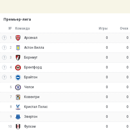
Премьер-лига
№
Команда
Игры
Очки
1
0
0
Арсенал
2
0
0
Астон Вилла
3
0
0
Борнмут
4
0
0
Брентфорд
5
0
0
Брайтон
6
0
0
Челси
7
0
0
Ковентри
8
0
0
Кристал Пэлас
9
0
0
Эвертон
10
0
0
Фулхэм