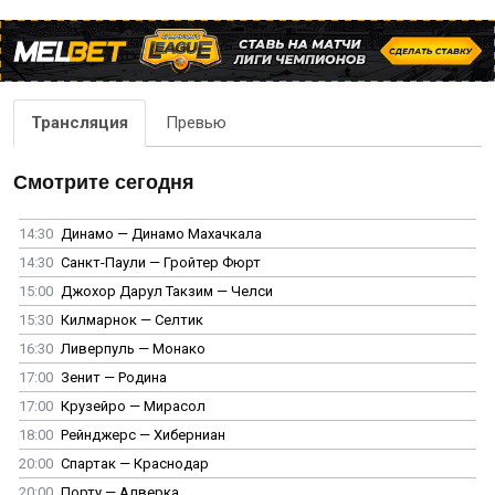
Трансляция
Превью
Смотрите сегодня
14:30
Динамо — Динамо Махачкала
14:30
Санкт-Паули — Гройтер Фюрт
15:00
Джохор Дарул Такзим — Челси
15:30
Килмарнок — Селтик
16:30
Ливерпуль — Монако
17:00
Зенит — Родина
17:00
Крузейро — Мирасол
18:00
Рейнджерс — Хиберниан
20:00
Спартак — Краснодар
20:00
Порту — Алверка