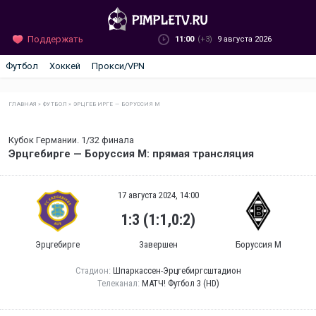
Поддержать
11:00
(+3)
9 августа 2026
Футбол
Хоккей
Прокси/VPN
ГЛАВНАЯ
»
ФУТБОЛ
»
ЭРЦГЕБИРГЕ — БОРУССИЯ М
Кубок Германии. 1/32 финала
Эрцгебирге — Боруссия М: прямая трансляция
17 августа 2024, 14:00
1:3 (1:1,0:2)
Эрцгебирге
Завершен
Боруссия М
Стадион:
Шпаркассен-Эрцгебиргсштадион
Телеканал:
МАТЧ! Футбол 3 (HD)