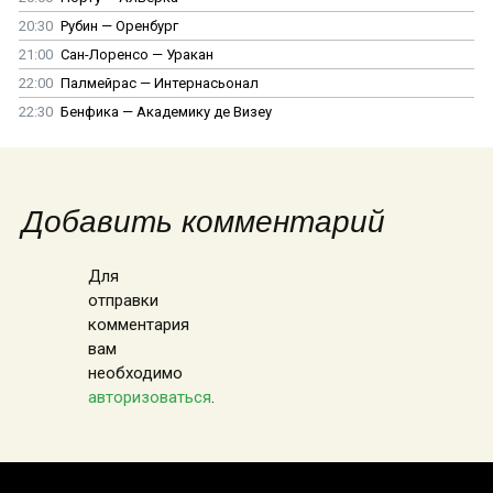
20:30
Рубин — Оренбург
21:00
Сан-Лоренсо — Уракан
22:00
Палмейрас — Интернасьонал
22:30
Бенфика — Академику де Визеу
Добавить комментарий
Для
отправки
комментария
вам
необходимо
авторизоваться
.