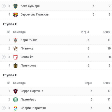
3
6
7
Бока Хуниорс
4
6
3
Барселона Гуаякиль
Группа E
№
Команда
Игры
Очки
1
6
11
Коринтианс
2
6
10
Платенсе
3
6
8
Санта-Фе
4
6
3
Пеньяроль
Группа F
№
Команда
Игры
Очки
1
6
13
Серро Портеньо
2
6
11
Палмейрас
3
6
6
Спортинг Кристал