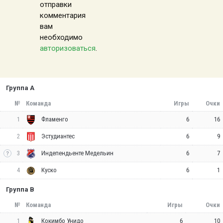
отправки
комментария
вам
необходимо
авторизоваться
.
Группа A
№
Команда
Игры
Очки
1
6
16
Фламенго
2
6
9
Эстудиантес
3
6
7
Индепендьенте Медельин
4
6
1
Куско
Группа B
№
Команда
Игры
Очки
1
6
10
Кокимбо Унидо