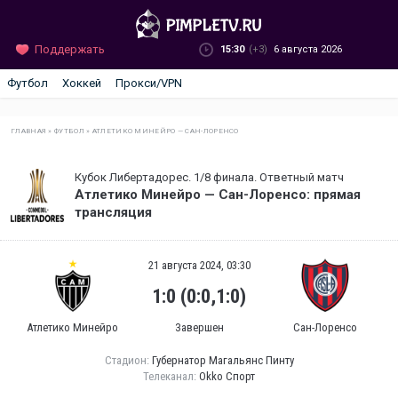
Поддержать
15:30
(+3)
6 августа 2026
Футбол
Хоккей
Прокси/VPN
ГЛАВНАЯ
»
ФУТБОЛ
»
АТЛЕТИКО МИНЕЙРО — САН-ЛОРЕНСО
Кубок Либертадорес. 1/8 финала. Ответный матч
Атлетико Минейро — Сан-Лоренсо: прямая
трансляция
21 августа 2024, 03:30
1:0 (0:0,1:0)
Атлетико Минейро
Завершен
Сан-Лоренсо
Стадион:
Губернатор Магальянс Пинту
Телеканал:
Okko Спорт