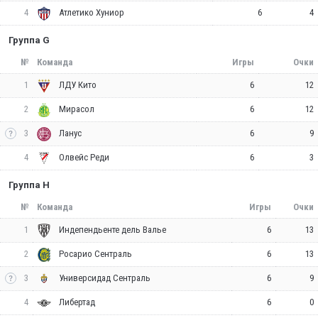
4
6
4
Атлетико Хуниор
Группа G
№
Команда
Игры
Очки
1
6
12
ЛДУ Кито
2
6
12
Мирасол
3
6
9
Ланус
4
6
3
Олвейс Реди
Группа H
№
Команда
Игры
Очки
1
6
13
Индепендьенте дель Валье
2
6
13
Росарио Сентраль
3
6
9
Универсидад Сентраль
4
6
0
Либертад