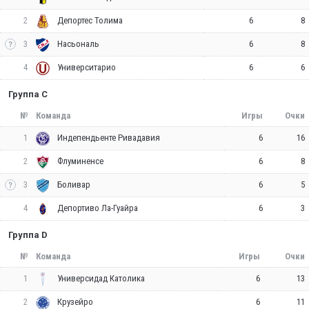
2
6
8
Депортес Толима
3
6
8
Насьональ
4
6
6
Университарио
Группа C
№
Команда
Игры
Очки
1
6
16
Индепендьенте Ривадавия
2
6
8
Флуминенсе
3
6
5
Боливар
4
6
3
Депортиво Ла-Гуайра
Группа D
№
Команда
Игры
Очки
1
6
13
Универсидад Католика
2
6
11
Крузейро