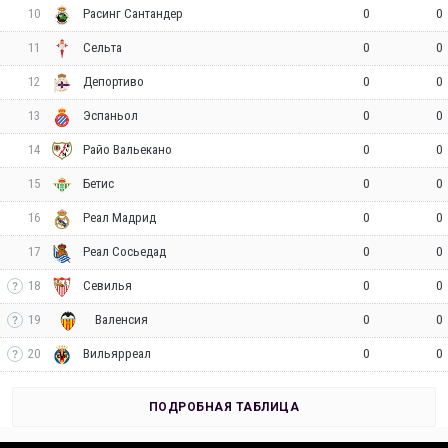
10
0
0
Расинг Сантандер
11
0
0
Сельта
12
0
0
Депортиво
13
0
0
Эспаньол
14
0
0
Райо Вальекано
15
0
0
Бетис
16
0
0
Реал Мадрид
17
0
0
Реал Сосьедад
18
0
0
Севилья
19
0
0
Валенсия
20
0
0
Вильярреал
ПОДРОБНАЯ ТАБЛИЦА