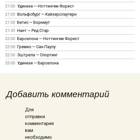
21:00
Удинезе — Ноттингем Форест
21:30
Вольфсбург — Кайзерслаутерн
21:30
Бетис — Борнмут
21:45
Нант — Ред Стар
22:00
Барселона — Ноттингем Форест
22:00
Гремио — Сан-Паулу
22:30
Эштрела — Спортинг
23:00
Удинезе — Барселона
Добавить комментарий
Для
отправки
комментария
вам
необходимо