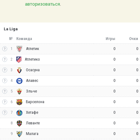
авторизоваться
.
La Liga
№
Команда
Игры
Очки
1
0
0
Атлетик
2
0
0
Атлетико
3
0
0
Осасуна
4
0
0
Алавес
5
0
0
Эльче
6
0
0
Барселона
7
0
0
Хетафе
8
0
0
Леванте
9
0
0
Малага