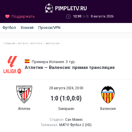
Поддержать
12:30
(+3)
8 августа 2026
Футбол
Хоккей
Прокси/VPN
ГЛАВНАЯ
»
ФУТБОЛ
»
АТЛЕТИК — ВАЛЕНСИЯ
Примера Испания. 3 тур
Атлетик — Валенсия: прямая трансляция
28 августа 2024, 20:00
1:0 (1:0,0:0)
Атлетик
Завершен
Валенсия
Стадион:
Сан Мамес
Телеканал:
МАТЧ! Футбол 2 (HD)