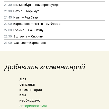
21:30
Вольфсбург — Кайзерслаутерн
21:30
Бетис — Борнмут
21:45
Нант — Ред Стар
22:00
Барселона — Ноттингем Форест
22:00
Гремио — Сан-Паулу
22:30
Эштрела — Спортинг
23:00
Удинезе — Барселона
Добавить комментарий
Для
отправки
комментария
вам
необходимо
авторизоваться
.