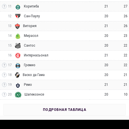
11
21
27
Коритиба
12
20
26
Сан-Паулу
13
21
26
Витория
14
20
23
Мирасол
15
20
22
Сантос
16
21
22
Интернасьонал
17
20
22
Гремио
18
20
21
Васко да Гама
19
21
21
Ремо
20
20
10
Шапекоэнсе
ПОДРОБНАЯ ТАБЛИЦА