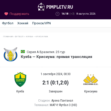
Поддержать
16:18
(+3)
8 августа 2026
Футбол
Хоккей
Прокси/VPN
ГЛАВНАЯ
»
ФУТБОЛ
»
КУЯБА — КРИСИУМА
Серия А Бразилия. 25 тур
Куяба — Крисиума: прямая трансляция
1 сентября 2024, 00:30
2:1 (0:1,2:0)
Куяба
Завершен
Крисиума
Стадион:
Арена Пантанал
Телеканал:
МАТЧ! Футбол 3 (HD)