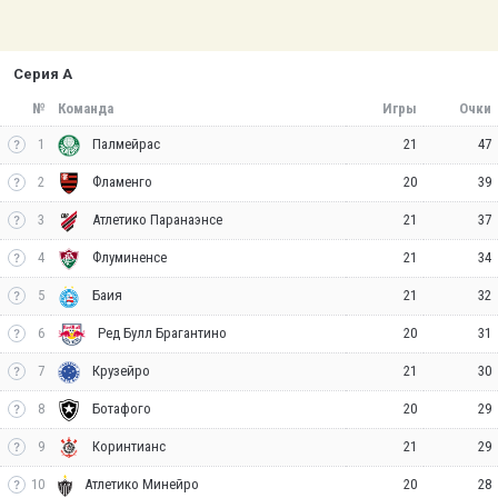
Серия А
№
Команда
Игры
Очки
1
21
47
Палмейрас
2
20
39
Фламенго
3
21
37
Атлетико Паранаэнсе
4
21
34
Флуминенсе
5
21
32
Баия
6
20
31
Ред Булл Брагантино
7
21
30
Крузейро
8
20
29
Ботафого
9
21
29
Коринтианс
10
20
28
Атлетико Минейро