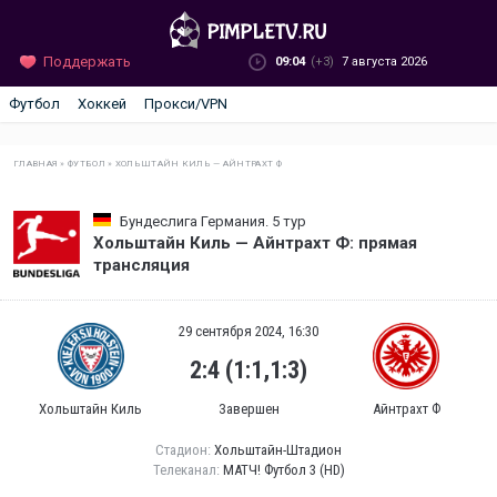
Поддержать
09:04
(+3)
7 августа 2026
Футбол
Хоккей
Прокси/VPN
ГЛАВНАЯ
»
ФУТБОЛ
»
ХОЛЬШТАЙН КИЛЬ — АЙНТРАХТ Ф
Бундеслига Германия. 5 тур
Хольштайн Киль — Айнтрахт Ф: прямая
трансляция
29 сентября 2024, 16:30
2:4 (1:1,1:3)
Хольштайн Киль
Завершен
Айнтрахт Ф
Стадион:
Хольштайн-Штадион
Телеканал:
МАТЧ! Футбол 3 (HD)