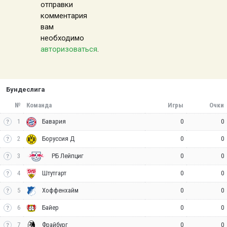
отправки
комментария
вам
необходимо
авторизоваться
.
Бундеслига
№
Команда
Игры
Очки
1
0
0
Бавария
2
0
0
Боруссия Д
3
0
0
РБ Лейпциг
4
0
0
Штутгарт
5
0
0
Хоффенхайм
6
0
0
Байер
7
0
0
Фрайбург