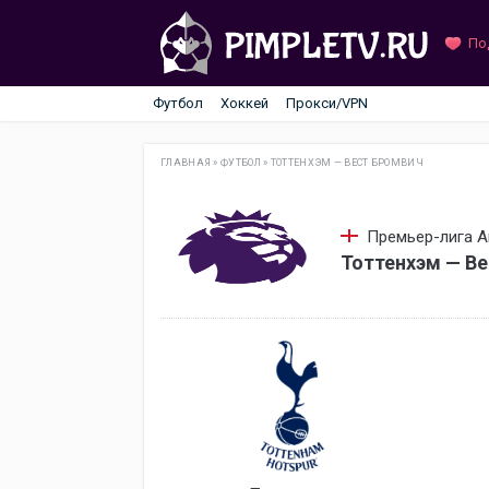
По
Футбол
Хоккей
Прокси/VPN
ГЛАВНАЯ
»
ФУТБОЛ
»
ТОТТЕНХЭМ — ВЕСТ БРОМВИЧ
Премьер-лига Ан
Тоттенхэм — Ве