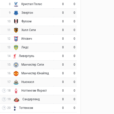
8
0
0
Кристал Пэлас
9
0
0
Эвертон
10
0
0
Фулхэм
11
0
0
Халл Сити
12
0
0
Ипсвич
13
0
0
Лидс
14
0
0
Ливерпуль
15
0
0
Манчестер Сити
16
0
0
Манчестер Юнайтед
17
0
0
Ньюкасл
18
0
0
Ноттингем Форест
19
0
0
Сандерленд
20
0
0
Тоттенхэм