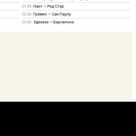
21:45
Нант — Ред Стар
22:00
Гремио — Сан-Паулу
23:00
Удинезе — Барселона