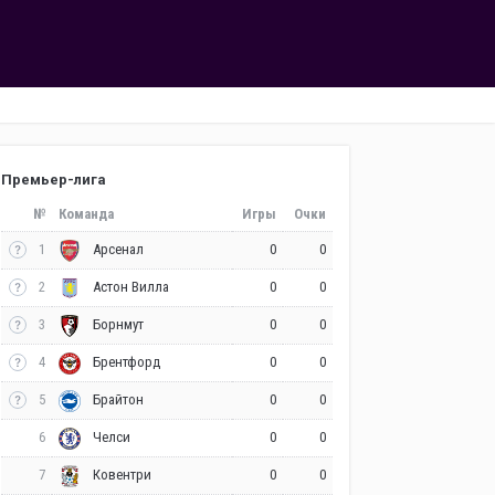
Премьер-лига
№
Команда
Игры
Очки
1
0
0
Арсенал
2
0
0
Астон Вилла
3
0
0
Борнмут
4
0
0
Брентфорд
5
0
0
Брайтон
6
0
0
Челси
7
0
0
Ковентри