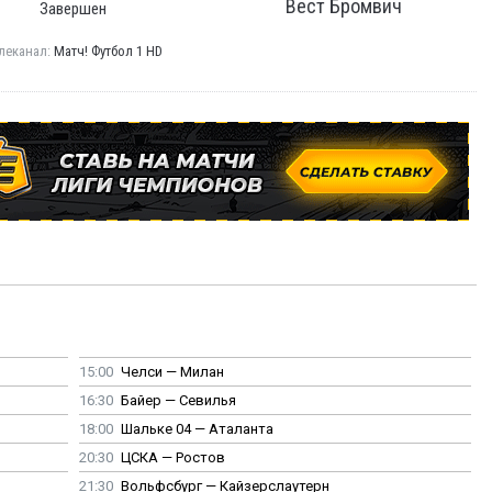
Вест Бромвич
Завершен
леканал:
Матч! Футбол 1 HD
15:00
Челси — Милан
16:30
Байер — Севилья
18:00
Шальке 04 — Аталанта
20:30
ЦСКА — Ростов
21:30
Вольфсбург — Кайзерслаутерн