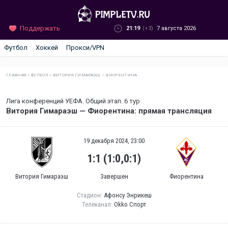
Поддержать
21:19
(+3)
7 августа 2026
Футбол
Хоккей
Прокси/VPN
ГЛАВНАЯ
»
ФУТБОЛ
»
ВИТОРИЯ ГИМАРАЭШ — ФИОРЕНТИНА
Лига конференций УЕФА. Общий этап. 6 тур
Витория Гимараэш — Фиорентина: прямая трансляция
19 декабря 2024, 23:00
1:1 (1:0,0:1)
Витория Гимараэш
Завершен
Фиорентина
Стадион:
Афонсу Энрикеш
Телеканал:
Okko Спорт