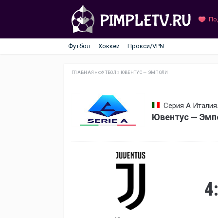
По
Футбол
Хоккей
Прокси/VPN
ГЛАВНАЯ
»
ФУТБОЛ
»
ЮВЕНТУС — ЭМПОЛИ
Серия А Италия.
Ювентус — Эмп
4