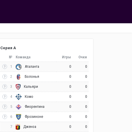
Серия А
№
Команда
Игры
Очки
1
0
0
Аталанта
2
0
0
Болонья
3
0
0
Кальяри
4
0
0
Комо
5
0
0
Фиорентина
6
0
0
Фрозиноне
7
0
0
Дженоа