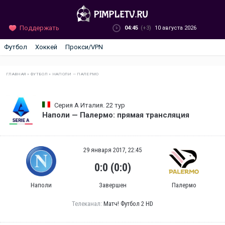
Поддержать
04:45
(+3)
10 августа 2026
Футбол
Хоккей
Прокси/VPN
ГЛАВНАЯ
»
ФУТБОЛ
»
НАПОЛИ — ПАЛЕРМО
Серия А Италия. 22 тур
Наполи — Палермо: прямая трансляция
29 января 2017, 22:45
0:0 (0:0)
Наполи
Завершен
Палермо
Телеканал:
Матч! Футбол 2 HD