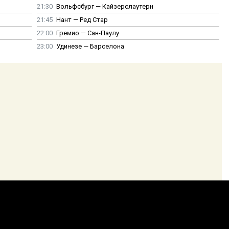
21:30
Вольфсбург — Кайзерслаутерн
21:45
Нант — Ред Стар
22:00
Гремио — Сан-Паулу
23:00
Удинезе — Барселона