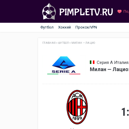
По
Футбол
Хоккей
Прокси/VPN
ГЛАВНАЯ
»
ФУТБОЛ
»
МИЛАН — ЛАЦИО
Серия А Италия.
Милан — Лацио
1