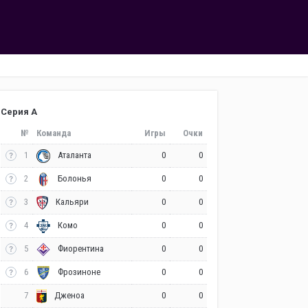
Серия А
№
Команда
Игры
Очки
1
0
0
Аталанта
2
0
0
Болонья
3
0
0
Кальяри
4
0
0
Комо
5
0
0
Фиорентина
6
0
0
Фрозиноне
7
0
0
Дженоа