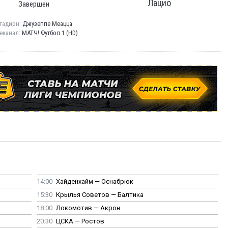
Лацио
Завершен
тадион:
Джузеппе Меацца
еканал:
МАТЧ! Футбол 1 (HD)
14:00
Хайденхайм — Оснабрюк
15:30
Крылья Советов — Балтика
18:00
Локомотив — Акрон
20:30
ЦСКА — Ростов