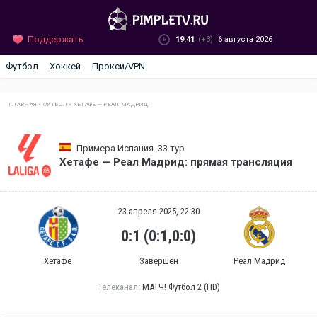
Поддержать
19:41
(+3)
6 августа 2026
Футбол
Хоккей
Прокси/VPN
ГЛАВНАЯ
»
ФУТБОЛ
»
ХЕТАФЕ — РЕАЛ МАДРИД
Примера Испания. 33 тур
Хетафе — Реал Мадрид: прямая трансляция
23 апреля 2025, 22:30
0:1 (0:1,0:0)
Хетафе
Завершен
Реал Мадрид
Телеканал:
МАТЧ! Футбол 2 (HD)