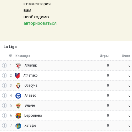
комментария
вам
необходимо
авторизоваться
.
La Liga
№
Команда
Игры
Очки
1
0
0
Атлетик
2
0
0
Атлетико
3
0
0
Осасуна
4
0
0
Алавес
5
0
0
Эльче
6
0
0
Барселона
7
0
0
Хетафе