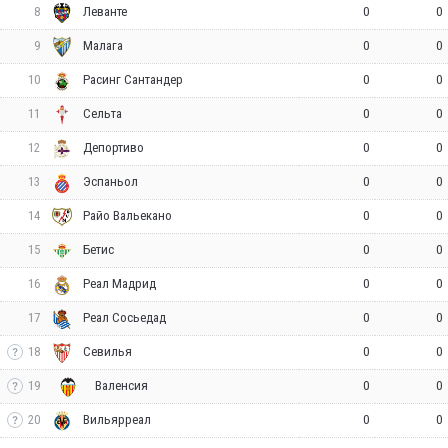
8
0
0
Леванте
9
0
0
Малага
10
0
0
Расинг Сантандер
11
0
0
Сельта
12
0
0
Депортиво
13
0
0
Эспаньол
14
0
0
Райо Вальекано
15
0
0
Бетис
16
0
0
Реал Мадрид
17
0
0
Реал Сосьедад
18
0
0
Севилья
19
0
0
Валенсия
20
0
0
Вильярреал