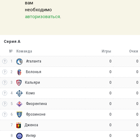
вам
необходимо
авторизоваться
.
Серия А
№
Команда
Игры
Очки
1
0
0
Аталанта
2
0
0
Болонья
3
0
0
Кальяри
4
0
0
Комо
5
0
0
Фиорентина
6
0
0
Фрозиноне
7
0
0
Дженоа
8
0
0
Интер