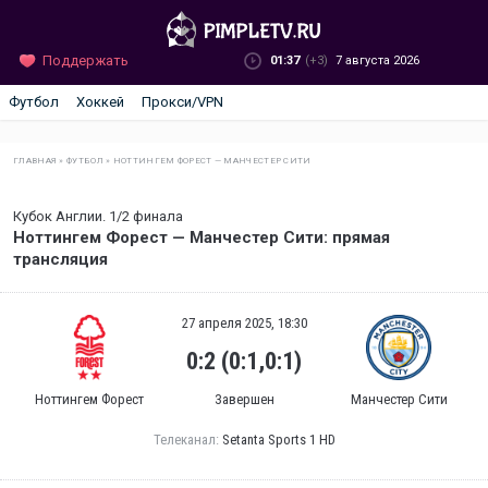
Поддержать
01:37
(+3)
7 августа 2026
Футбол
Хоккей
Прокси/VPN
ГЛАВНАЯ
»
ФУТБОЛ
»
НОТТИНГЕМ ФОРЕСТ — МАНЧЕСТЕР СИТИ
Кубок Англии. 1/2 финала
Ноттингем Форест — Манчестер Сити: прямая
трансляция
27 апреля 2025, 18:30
0:2 (0:1,0:1)
Ноттингем Форест
Завершен
Манчестер Сити
Телеканал:
Setanta Sports 1 HD