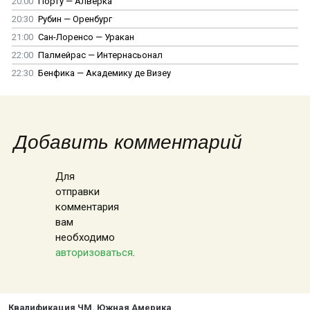
20:00
Порту — Алверка
20:30
Рубин — Оренбург
21:00
Сан-Лоренсо — Уракан
22:00
Палмейрас — Интернасьонал
22:30
Бенфика — Академику де Визеу
Добавить комментарий
Для
отправки
комментария
вам
необходимо
авторизоваться
.
Квалификация ЧМ. Южная Америка