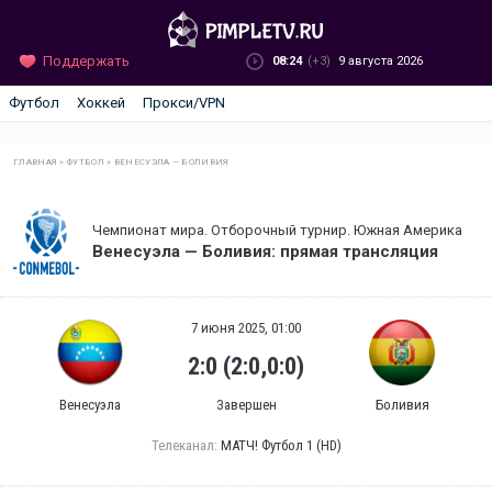
Поддержать
08:24
(+3)
9 августа 2026
Футбол
Хоккей
Прокси/VPN
ГЛАВНАЯ
»
ФУТБОЛ
»
ВЕНЕСУЭЛА — БОЛИВИЯ
Чемпионат мира. Отборочный турнир. Южная Америка
Венесуэла — Боливия: прямая трансляция
7 июня 2025, 01:00
2:0 (2:0,0:0)
Венесуэла
Завершен
Боливия
Телеканал:
МАТЧ! Футбол 1 (HD)