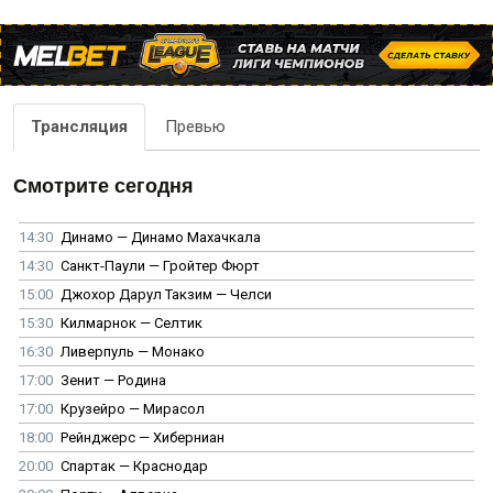
Трансляция
Превью
Смотрите сегодня
14:30
Динамо — Динамо Махачкала
14:30
Санкт-Паули — Гройтер Фюрт
15:00
Джохор Дарул Такзим — Челси
15:30
Килмарнок — Селтик
16:30
Ливерпуль — Монако
17:00
Зенит — Родина
17:00
Крузейро — Мирасол
18:00
Рейнджерс — Хиберниан
20:00
Спартак — Краснодар