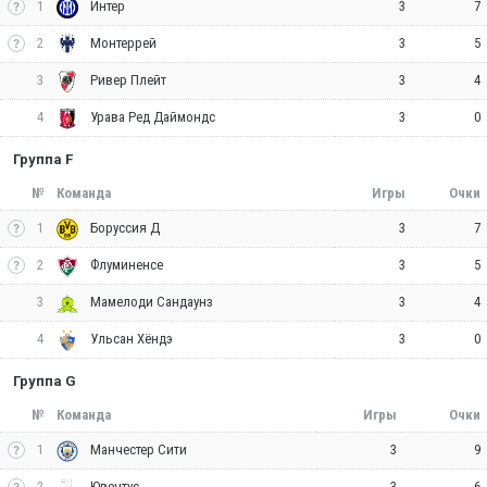
1
3
7
Интер
2
3
5
Монтеррей
3
3
4
Ривер Плейт
4
3
0
Урава Ред Даймондс
Группа F
№
Команда
Игры
Очки
1
3
7
Боруссия Д
2
3
5
Флуминенсе
3
3
4
Мамелоди Сандаунз
4
3
0
Ульсан Хёндэ
Группа G
№
Команда
Игры
Очки
1
3
9
Манчестер Сити
2
3
6
Ювентус