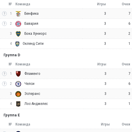
№
Команда
Игры
Очки
1
3
7
Бенфика
2
3
6
Бавария
3
3
2
Бока Хуниорс
4
3
1
Окленд Сити
Группа D
№
Команда
Игры
Очки
1
3
7
Фламенго
2
3
6
Челси
3
3
3
Эсперанс
4
3
1
Лос-Анджелес
Группа E
№
Команда
Игры
Очки