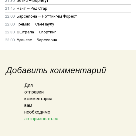
21:30
Бетис — Борнмут
21:45
Нант — Ред Стар
22:00
Барселона — Ноттингем Форест
22:00
Гремио — Сан-Паулу
22:30
Эштрела — Спортинг
23:00
Удинезе — Барселона
Добавить комментарий
Для
отправки
комментария
вам
необходимо
авторизоваться
.