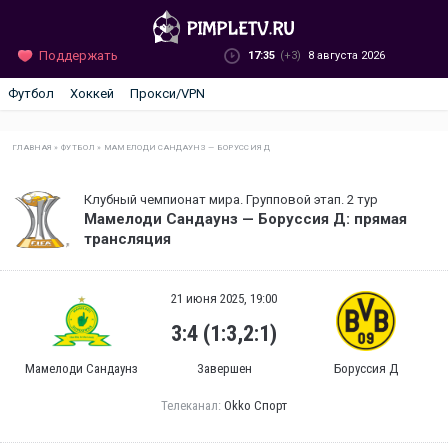
Поддержать
17:35
(+3)
8 августа 2026
Футбол
Хоккей
Прокси/VPN
ГЛАВНАЯ
»
ФУТБОЛ
»
МАМЕЛОДИ САНДАУНЗ — БОРУССИЯ Д
Клубный чемпионат мира. Групповой этап. 2 тур
Мамелоди Сандаунз — Боруссия Д: прямая
трансляция
21 июня 2025, 19:00
3:4 (1:3,2:1)
Мамелоди Сандаунз
Завершен
Боруссия Д
Телеканал:
Okko Спорт