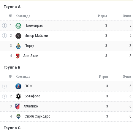
Группа A
№
Команда
Игры
Очки
1
3
5
Палмейрас
2
3
5
Интер Майами
3
3
2
Порту
4
3
2
Аль-Ахли
Группа B
№
Команда
Игры
Очки
1
3
6
ПСЖ
2
3
6
Ботафого
3
3
6
Атлетико
4
3
0
Сиэтл Саундерс
Группа C