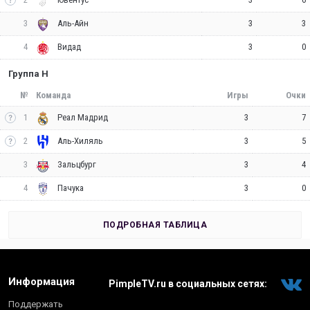
3
3
3
Аль-Айн
4
3
0
Видад
Группа H
№
Команда
Игры
Очки
1
3
7
Реал Мадрид
2
3
5
Аль-Хиляль
3
3
4
Зальцбург
4
3
0
Пачука
ПОДРОБНАЯ ТАБЛИЦА
Информация
PimpleTV.ru в социальных сетях:
Поддержать