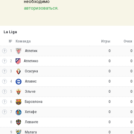
необходимо
авторизоваться
.
La Liga
№
Команда
Игры
Очки
1
0
0
Атлетик
2
0
0
Атлетико
3
0
0
Осасуна
4
0
0
Алавес
5
0
0
Эльче
6
0
0
Барселона
7
0
0
Хетафе
8
0
0
Леванте
9
0
0
Малага