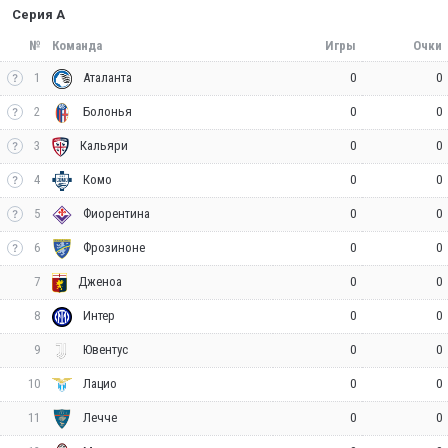
Серия А
№
Команда
Игры
Очки
1
0
0
Аталанта
2
0
0
Болонья
3
0
0
Кальяри
4
0
0
Комо
5
0
0
Фиорентина
6
0
0
Фрозиноне
7
0
0
Дженоа
8
0
0
Интер
9
0
0
Ювентус
10
0
0
Лацио
11
0
0
Лечче