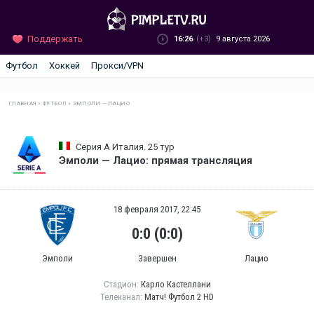
Поддержать
16:26
(+3)
9 августа 2026
Футбол
Хоккей
Прокси/VPN
ГЛАВНАЯ
»
ФУТБОЛ
»
ЭМПОЛИ — ЛАЦИО
Серия А Италия. 25 тур
Эмполи — Лацио: прямая трансляция
18 февраля 2017, 22:45
0:0 (0:0)
Эмполи
Завершен
Лацио
Стадион:
Карло Кастеллани
Телеканал:
Матч! Футбол 2 HD