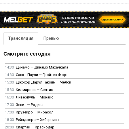
Трансляция
Превью
Смотрите сегодня
14:30
Динамо — Динамо Махачкала
14:30
Санкт-Паули — Гройтер Фюрт
15:00
Джохор Дарул Такзим — Челси
15:30
Килмарнок — Селтик
16:30
Ливерпуль — Монако
17:00
Зенит — Родина
17:00
Крузейро — Мирасол
18:00
Рейнджерс — Хиберниан
20:00
Спартак — Краснодар