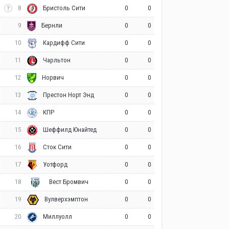
8
0
0
Бристоль Сити
9
0
0
Бернли
10
0
0
Кардифф Сити
11
0
0
Чарльтон
12
0
0
Норвич
13
0
0
Престон Норт Энд
14
0
0
КПР
15
0
0
Шеффилд Юнайтед
16
0
0
Сток Сити
17
0
0
Уотфорд
18
0
0
Вест Бромвич
19
0
0
Вулверхэмптон
20
0
0
Миллуолл