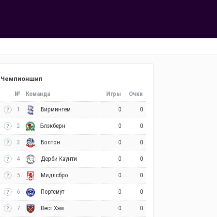
Чемпионшип
№
Команда
Игры
Очки
1
0
0
Бирмингем
2
0
0
Блэкберн
3
0
0
Болтон
4
0
0
Дерби Каунти
5
0
0
Мидлсбро
6
0
0
Портсмут
7
0
0
Вест Хэм