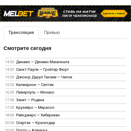
Трансляция
Превью
Смотрите сегодня
14:30
Динамо — Динамо Махачкала
14:30
Санкт-Паули — Гройтер Фюрт
15:00
Джохор Дарул Такзим — Челси
15:30
Килмарнок — Селтик
16:30
Ливерпуль — Монако
17:00
Зенит — Родина
17:00
Крузейро — Мирасол
18:00
Рейнджерс — Хиберниан
20:00
Спартак — Краснодар
20:00
Порту — Алверка