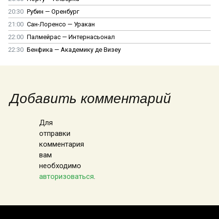
20:30
Рубин — Оренбург
21:00
Сан-Лоренсо — Уракан
22:00
Палмейрас — Интернасьонал
22:30
Бенфика — Академику де Визеу
Добавить комментарий
Для
отправки
комментария
вам
необходимо
авторизоваться
.