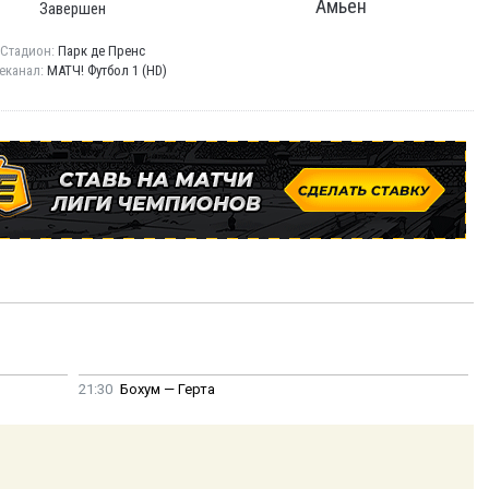
Амьен
Завершен
Стадион:
Парк де Пренс
еканал:
МАТЧ! Футбол 1 (HD)
21:30
Бохум — Герта