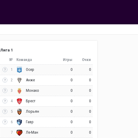
Лига 1
№
Команда
Игры
Очки
1
0
0
Осер
2
0
0
Анже
3
0
0
Монако
4
0
0
Брест
5
0
0
Лорьян
6
0
0
Гавр
7
0
0
Ле-Ман