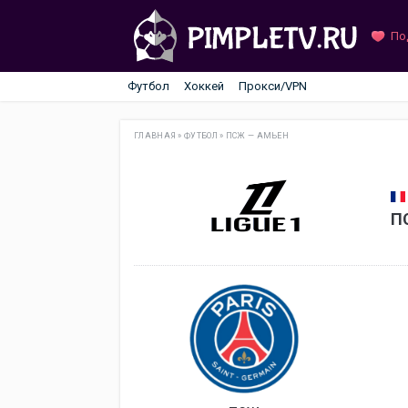
По
Футбол
Хоккей
Прокси/VPN
ГЛАВНАЯ
»
ФУТБОЛ
»
ПСЖ — АМЬЕН
П