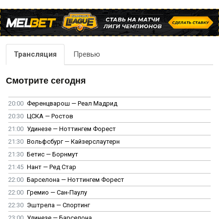
Трансляция
Превью
Смотрите сегодня
20:00
Ференцварош — Реал Мадрид
20:30
ЦСКА — Ростов
21:00
Удинезе — Ноттингем Форест
21:30
Вольфсбург — Кайзерслаутерн
21:30
Бетис — Борнмут
21:45
Нант — Ред Стар
22:00
Барселона — Ноттингем Форест
22:00
Гремио — Сан-Паулу
22:30
Эштрела — Спортинг
23:00
Удинезе — Барселона