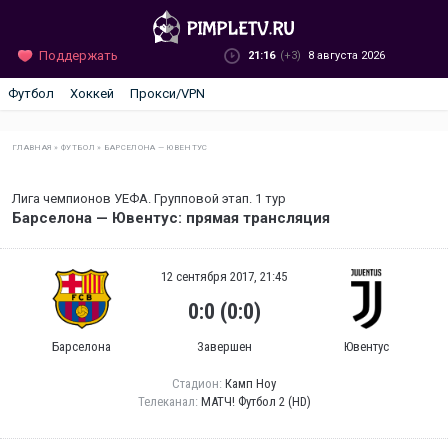
Поддержать
21:16
(+3)
8 августа 2026
Футбол
Хоккей
Прокси/VPN
ГЛАВНАЯ
»
ФУТБОЛ
»
БАРСЕЛОНА — ЮВЕНТУС
Лига чемпионов УЕФА. Групповой этап. 1 тур
Барселона — Ювентус: прямая трансляция
12 сентября 2017, 21:45
0:0 (0:0)
Барселона
Завершен
Ювентус
Стадион:
Камп Ноу
Телеканал:
МАТЧ! Футбол 2 (HD)