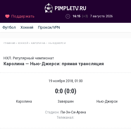
Поддержать
16:15
(+3)
7 августа 2026
Футбол
Хоккей
Прокси/VPN
ГЛАВНАЯ
»
ХОККЕЙ
»
КАРОЛИНА — НЬЮ-ДЖЕРСИ
НХЛ. Регулярный чемпионат
Каролина — Нью-Джерси: прямая трансляция
19 ноября 2018, 01:00
0:0 (0:0)
Каролина
Завершен
Нью-Джерси
Стадион:
Пи-Эн-Си-Арена
Телеканал: