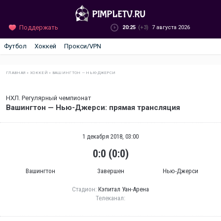
Поддержать
20:25
(+3)
7 августа 2026
Футбол
Хоккей
Прокси/VPN
ГЛАВНАЯ
»
ХОККЕЙ
»
ВАШИНГТОН — НЬЮ-ДЖЕРСИ
НХЛ. Регулярный чемпионат
Вашингтон — Нью-Джерси: прямая трансляция
1 декабря 2018, 03:00
0:0 (0:0)
Вашингтон
Завершен
Нью-Джерси
Стадион:
Кэпитал Уан-Арена
Телеканал: