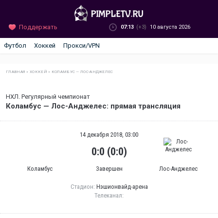
Поддержать
07:13
(+3)
10 августа 2026
Футбол
Хоккей
Прокси/VPN
ГЛАВНАЯ
»
ХОККЕЙ
»
КОЛАМБУС — ЛОС-АНДЖЕЛЕС
НХЛ. Регулярный чемпионат
Коламбус — Лос-Анджелес: прямая трансляция
14 декабря 2018, 03:00
0:0 (0:0)
Коламбус
Завершен
Лос-Анджелес
Стадион:
Нэшионвайд-арена
Телеканал: