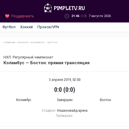
Поддержать
21:46
(+3)
7 августа 2026
Футбол
Хоккей
Прокси/VPN
ГЛАВНАЯ
»
ХОККЕЙ
»
КОЛАМБУС — БОСТОН
НХЛ. Регулярный чемпионат
Коламбус — Бостон: прямая трансляция
3 апреля 2019, 02:00
0:0 (0:0)
Коламбус
Завершен
Бостон
Стадион:
Нэшионвайд-арена
Телеканал: