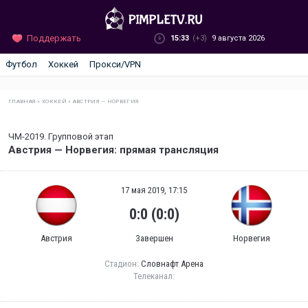
Поддержать
15:33
(+3)
9 августа 2026
Футбол
Хоккей
Прокси/VPN
ГЛАВНАЯ
»
ХОККЕЙ
»
АВСТРИЯ — НОРВЕГИЯ
ЧМ-2019. Групповой этап
Австрия — Норвегия: прямая трансляция
17 мая 2019, 17:15
0:0 (0:0)
Австрия
Завершен
Норвегия
Стадион:
Словнафт Арена
Телеканал: