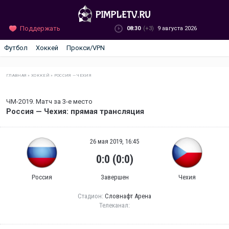
Поддержать
08:30
(+3)
9 августа 2026
Футбол
Хоккей
Прокси/VPN
ГЛАВНАЯ
»
ХОККЕЙ
»
РОССИЯ — ЧЕХИЯ
ЧМ-2019. Матч за 3-е место
Россия — Чехия: прямая трансляция
26 мая 2019, 16:45
0:0 (0:0)
Россия
Завершен
Чехия
Стадион:
Словнафт Арена
Телеканал: