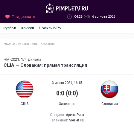
Поддержать
04:26
(+3)
6 августа 2026
Футбол
Хоккей
Прокси/VPN
ГЛАВНАЯ
»
ХОККЕЙ
»
США — СЛОВАКИЯ
ЧМ-2021. 1/4 финала
США — Словакия: прямая трансляция
3 июня 2021, 16:15
0:0 (0:0)
США
Завершен
Словакия
Стадион:
Арена Рига
Телеканал:
МАТЧ! HD