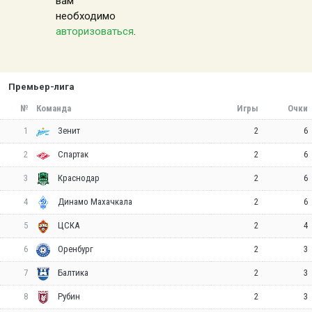
вам
необходимо
авторизоваться
.
Премьер-лига
№
Команда
Игры
Очки
1
2
6
Зенит
2
2
6
Спартак
3
2
6
Краснодар
4
2
6
Динамо Махачкала
5
2
4
ЦСКА
6
2
3
Оренбург
7
2
3
Балтика
8
2
3
Рубин