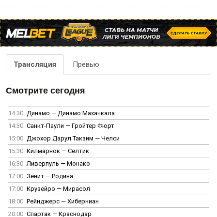
Трансляция
Превью
Смотрите сегодня
14:30
Динамо — Динамо Махачкала
14:30
Санкт-Паули — Гройтер Фюрт
15:00
Джохор Дарул Такзим — Челси
15:30
Килмарнок — Селтик
16:30
Ливерпуль — Монако
17:00
Зенит — Родина
17:00
Крузейро — Мирасол
18:00
Рейнджерс — Хиберниан
20:00
Спартак — Краснодар