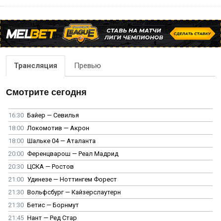
Трансляция
Превью
Смотрите сегодня
16:30
Байер — Севилья
18:00
Локомотив — Акрон
18:00
Шальке 04 — Аталанта
20:00
Ференцварош — Реал Мадрид
20:30
ЦСКА — Ростов
21:00
Удинезе — Ноттингем Форест
21:30
Вольфсбург — Кайзерслаутерн
21:30
Бетис — Борнмут
21:45
Нант — Ред Стар