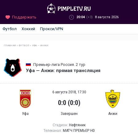
Поддержать
20:04
(+3)
8 августа 2026
Футбол
Хоккей
Прокси/VPN
ГЛАВНАЯ
»
ФУТБОЛ
»
УФА — АНЖИ
Премьер-лига Россия. 2 тур
Уфа — Анжи: прямая трансляция
6 августа 2018, 17:30
0:0 (0:0)
Уфа
Завершен
Анжи
Стадион:
Нефтяник
Телеканал:
МАТЧ ПРЕМЬЕР HD