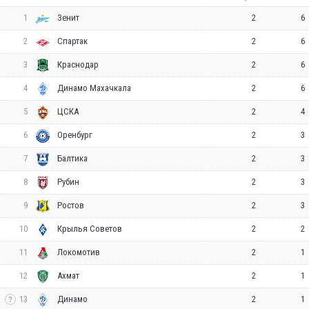
1
2
6
Зенит
2
2
6
Спартак
3
2
6
Краснодар
4
2
6
Динамо Махачкала
5
2
4
ЦСКА
6
2
3
Оренбург
7
2
3
Балтика
8
2
3
Рубин
9
2
3
Ростов
10
2
2
Крылья Советов
11
2
1
Локомотив
12
2
1
Ахмат
13
2
1
Динамо