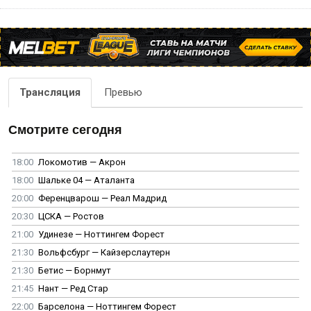
Трансляция
Превью
Смотрите сегодня
18:00
Локомотив — Акрон
18:00
Шальке 04 — Аталанта
20:00
Ференцварош — Реал Мадрид
20:30
ЦСКА — Ростов
21:00
Удинезе — Ноттингем Форест
21:30
Вольфсбург — Кайзерслаутерн
21:30
Бетис — Борнмут
21:45
Нант — Ред Стар
22:00
Барселона — Ноттингем Форест