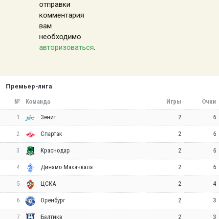
отправки
комментария
вам
необходимо
авторизоваться
.
Премьер-лига
№
Команда
Игры
Очки
1
2
6
Зенит
2
2
6
Спартак
3
2
6
Краснодар
4
2
6
Динамо Махачкала
5
2
4
ЦСКА
6
2
3
Оренбург
7
2
3
Балтика