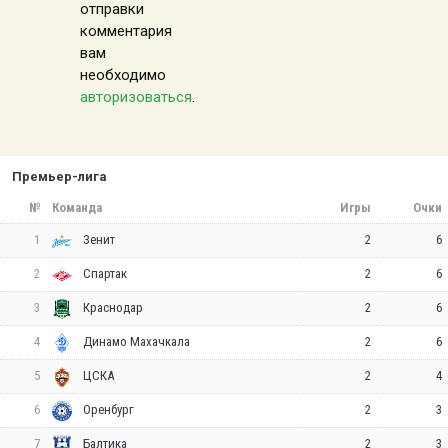
отправки
комментария
вам
необходимо
авторизоваться
.
Премьер-лига
№
Команда
Игры
Очки
1
2
6
Зенит
2
2
6
Спартак
3
2
6
Краснодар
4
2
6
Динамо Махачкала
5
2
4
ЦСКА
6
2
3
Оренбург
7
2
3
Балтика