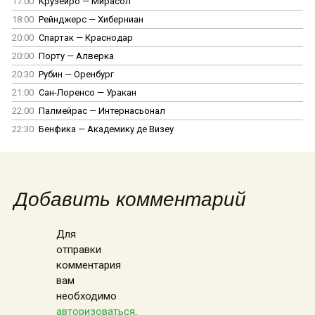
17:00
Крузейро — Мирасол
18:00
Рейнджерс — Хиберниан
20:00
Спартак — Краснодар
20:00
Порту — Алверка
20:30
Рубин — Оренбург
21:00
Сан-Лоренсо — Уракан
22:00
Палмейрас — Интернасьонал
22:30
Бенфика — Академику де Визеу
Добавить комментарий
Для
отправки
комментария
вам
необходимо
авторизоваться
.