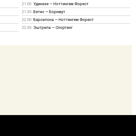
21:00
Удинезе — Ноттингем Форест
21:30
Бетис — Борнмут
22:00
Барселона — Ноттингем Форест
22:30
Эштрела — Спортинг