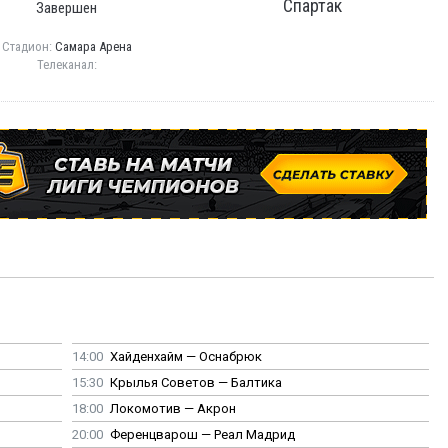
Спартак
Завершен
Стадион:
Самара Арена
Телеканал:
14:00
Хайденхайм — Оснабрюк
15:30
Крылья Советов — Балтика
18:00
Локомотив — Акрон
20:00
Ференцварош — Реал Мадрид