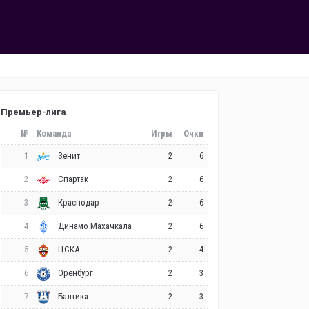
Премьер-лига
№
Команда
Игры
Очки
1
2
6
Зенит
2
2
6
Спартак
3
2
6
Краснодар
4
2
6
Динамо Махачкала
5
2
4
ЦСКА
6
2
3
Оренбург
7
2
3
Балтика