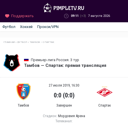
Поддержать
09:11
(+3)
7 августа 2026
Футбол
Хоккей
Прокси/VPN
ГЛАВНАЯ
»
ФУТБОЛ
»
ТАМБОВ — СПАРТАК
Премьер-лига Россия. 3 тур
Тамбов — Спартак: прямая трансляция
27 июля 2019, 16:30
0:0 (0:0)
Тамбов
Завершен
Спартак
Стадион:
Мордовия Арена
Телеканал: