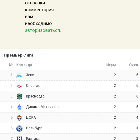
отправки
комментария
вам
необходимо
авторизоваться
.
Премьер-лига
№
Команда
Игры
Очки
1
2
6
Зенит
2
2
6
Спартак
3
2
6
Краснодар
4
2
6
Динамо Махачкала
5
2
4
ЦСКА
6
2
3
Оренбург
7
2
3
Балтика