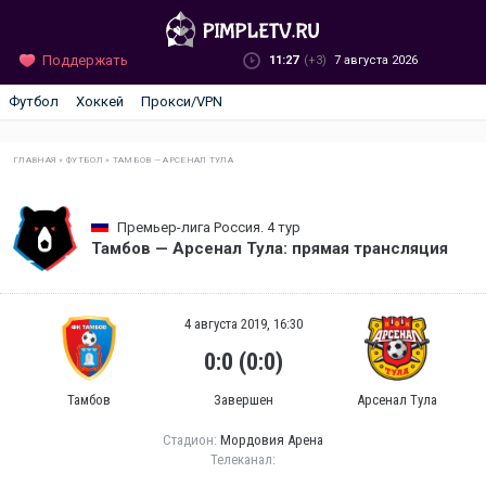
Поддержать
11:27
(+3)
7 августа 2026
Футбол
Хоккей
Прокси/VPN
ГЛАВНАЯ
»
ФУТБОЛ
»
ТАМБОВ — АРСЕНАЛ ТУЛА
Премьер-лига Россия. 4 тур
Тамбов — Арсенал Тула: прямая трансляция
4 августа 2019, 16:30
0:0 (0:0)
Тамбов
Завершен
Арсенал Тула
Стадион:
Мордовия Арена
Телеканал: