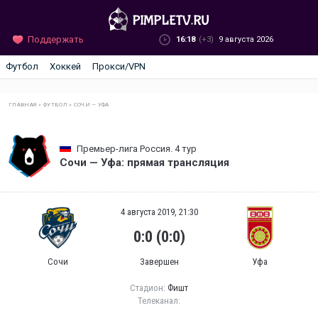
Поддержать
16:18
(+3)
9 августа 2026
Футбол
Хоккей
Прокси/VPN
ГЛАВНАЯ
»
ФУТБОЛ
»
СОЧИ — УФА
Премьер-лига Россия. 4 тур
Сочи — Уфа: прямая трансляция
4 августа 2019, 21:30
0:0 (0:0)
Сочи
Завершен
Уфа
Стадион:
Фишт
Телеканал: