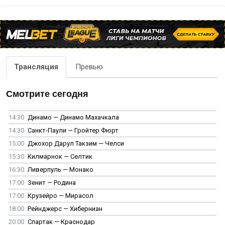
Трансляция
Превью
Смотрите сегодня
14:30
Динамо — Динамо Махачкала
14:30
Санкт-Паули — Гройтер Фюрт
15:00
Джохор Дарул Такзим — Челси
15:30
Килмарнок — Селтик
16:30
Ливерпуль — Монако
17:00
Зенит — Родина
17:00
Крузейро — Мирасол
18:00
Рейнджерс — Хиберниан
20:00
Спартак — Краснодар