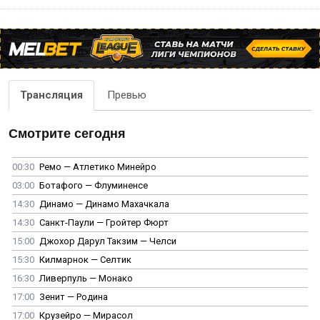
Трансляция
Превью
Смотрите сегодня
00:30
Ремо — Атлетико Минейро
03:00
Ботафого — Флуминенсе
14:30
Динамо — Динамо Махачкала
14:30
Санкт-Паули — Гройтер Фюрт
15:00
Джохор Дарул Такзим — Челси
15:30
Килмарнок — Селтик
16:30
Ливерпуль — Монако
17:00
Зенит — Родина
17:00
Крузейро — Мирасол