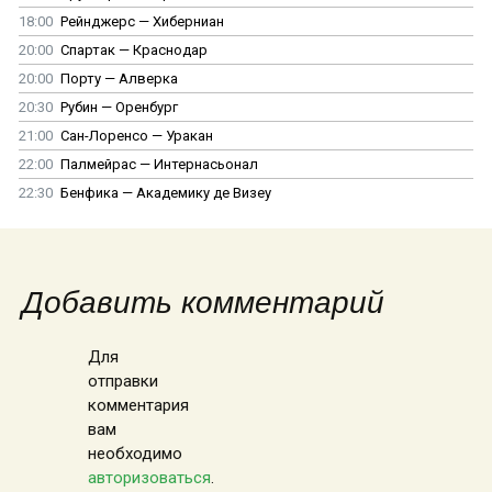
18:00
Рейнджерс — Хиберниан
20:00
Спартак — Краснодар
20:00
Порту — Алверка
20:30
Рубин — Оренбург
21:00
Сан-Лоренсо — Уракан
22:00
Палмейрас — Интернасьонал
22:30
Бенфика — Академику де Визеу
Добавить комментарий
Для
отправки
комментария
вам
необходимо
авторизоваться
.