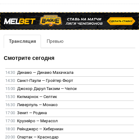
Трансляция
Превью
Смотрите сегодня
14:30
Динамо — Динамо Махачкала
14:30
Санкт-Паули — Гройтер Фюрт
15:00
Джохор Дарул Такзим — Челси
15:30
Килмарнок — Селтик
16:30
Ливерпуль — Монако
17:00
Зенит — Родина
17:00
Крузейро — Мирасол
18:00
Рейнджерс — Хиберниан
20:00
Спартак — Краснодар