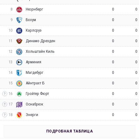
8
0
0
Нюрнберг
9
0
0
Бохум
10
0
0
Карлсруэ
11
0
0
Динамо Дрезден
12
0
0
Хольштайн Киль
13
0
0
Арминия
14
0
0
Магдебург
15
0
0
Айнтрахт Б
16
0
0
Гройтер Фюрт
17
0
0
Оснабрюк
18
0
0
Энерги
ПОДРОБНАЯ ТАБЛИЦА