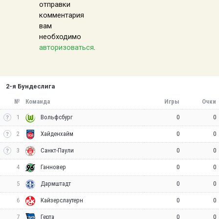
отправки
комментария
вам
необходимо
авторизоваться
.
2-я Бундеслига
№
Команда
Игры
Очки
1
0
0
Вольфсбург
2
0
0
Хайденхайм
3
0
0
Санкт-Паули
4
0
0
Ганновер
5
0
0
Дармштадт
6
0
0
Кайзерслаутерн
7
0
0
Герта