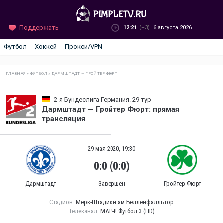
Поддержать
12:21
(+3)
6 августа 2026
Футбол
Хоккей
Прокси/VPN
ГЛАВНАЯ
»
ФУТБОЛ
»
ДАРМШТАДТ — ГРОЙТЕР ФЮРТ
2-я Бундеслига Германия. 29 тур
Дармштадт — Гройтер Фюрт: прямая
трансляция
29 мая 2020, 19:30
0:0 (0:0)
Дармштадт
Завершен
Гройтер Фюрт
Стадион:
Мерк-Штадион ам Белленфалльтор
Телеканал:
МАТЧ! Футбол 3 (HD)