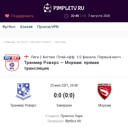
Поддержать
22:40
(+3)
7 августа 2026
Футбол
Хоккей
Прокси/VPN
ГЛАВНАЯ
»
ФУТБОЛ
»
ТРАНМИР РОВЕРС — МОРКАМ
Лига 2 Англия. Плей-офф. 1/2 финала. Первый матч
Транмир Роверс — Моркам: прямая
трансляция
20 мая 2021, 20:00
0:0 (0:0)
Транмир Роверс
Завершен
Моркам
Стадион:
Прентон Парк
Телеканал:
Футбол HD