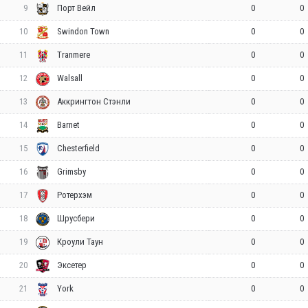
9
0
0
Порт Вейл
10
0
0
Swindon Town
11
0
0
Tranmere
12
0
0
Walsall
13
0
0
Аккрингтон Стэнли
14
0
0
Barnet
15
0
0
Chesterfield
16
0
0
Grimsby
17
0
0
Ротерхэм
18
0
0
Шрусбери
19
0
0
Кроули Таун
20
0
0
Эксетер
21
0
0
York