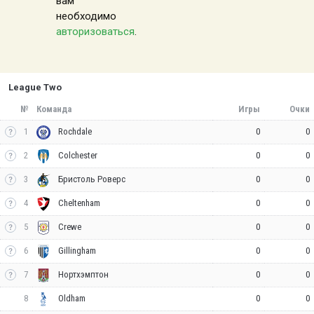
вам
необходимо
авторизоваться
.
League Two
№
Команда
Игры
Очки
1
0
0
Rochdale
2
0
0
Colchester
3
0
0
Бристоль Роверс
4
0
0
Cheltenham
5
0
0
Crewe
6
0
0
Gillingham
7
0
0
Нортхэмптон
8
0
0
Oldham