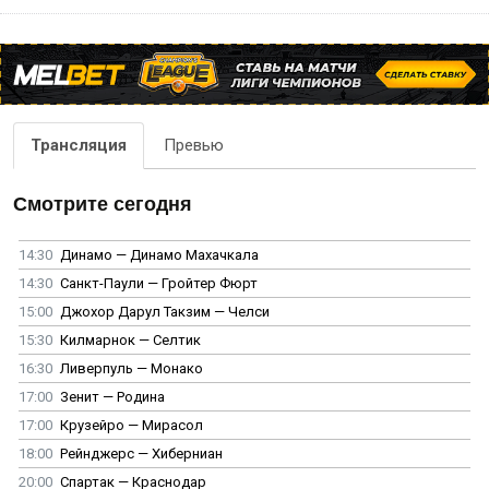
Трансляция
Превью
Смотрите сегодня
14:30
Динамо — Динамо Махачкала
14:30
Санкт-Паули — Гройтер Фюрт
15:00
Джохор Дарул Такзим — Челси
15:30
Килмарнок — Селтик
16:30
Ливерпуль — Монако
17:00
Зенит — Родина
17:00
Крузейро — Мирасол
18:00
Рейнджерс — Хиберниан
20:00
Спартак — Краснодар