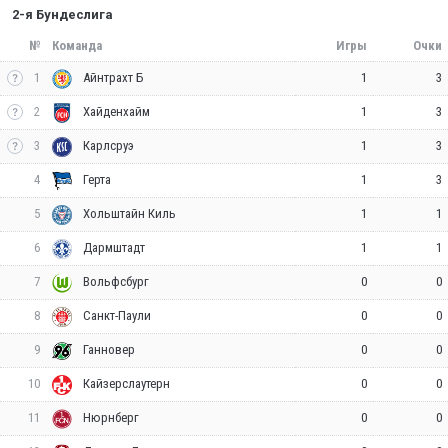
2-я Бундеслига
№
Команда
Игры
Очки
1
1
3
Айнтрахт Б
2
1
3
Хайденхайм
3
1
3
Карлсруэ
4
1
3
Герта
5
1
1
Хольштайн Киль
6
1
1
Дармштадт
7
0
0
Вольфсбург
8
0
0
Санкт-Паули
9
0
0
Ганновер
10
0
0
Кайзерслаутерн
11
0
0
Нюрнберг