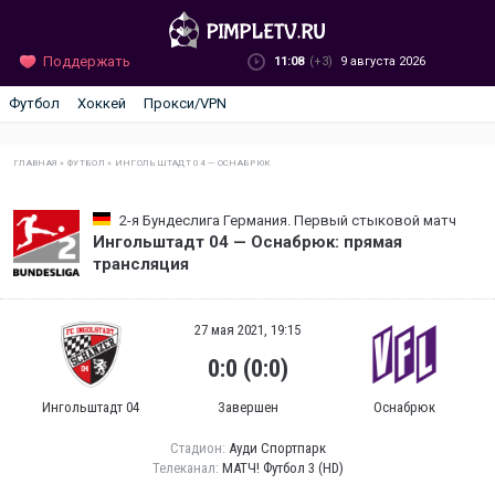
Поддержать
11:08
(+3)
9 августа 2026
Футбол
Хоккей
Прокси/VPN
ГЛАВНАЯ
»
ФУТБОЛ
»
ИНГОЛЬШТАДТ 04 — ОСНАБРЮК
2-я Бундеслига Германия. Первый стыковой матч
Ингольштадт 04 — Оснабрюк: прямая
трансляция
27 мая 2021, 19:15
0:0 (0:0)
Ингольштадт 04
Завершен
Оснабрюк
Стадион:
Ауди Спортпарк
Телеканал:
МАТЧ! Футбол 3 (HD)