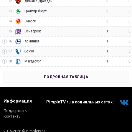
12
0
0
Динамо Дрезден
13
0
0
Гройтер Фюрт
14
0
0
Энерги
15
1
0
Оснабрюк
16
1
0
Арминия
17
1
0
Бохум
18
1
0
Магдебург
ПОДРОБНАЯ ТАБЛИЦА
Информация
PimpleTV.ru в социальных сетях:
Поддержать
Контакты
2015-2026 © pimpletv.ru