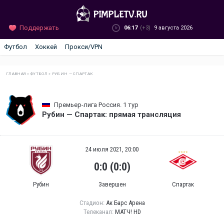
Поддержать
06:17
(+3)
9 августа 2026
Футбол
Хоккей
Прокси/VPN
ГЛАВНАЯ
»
ФУТБОЛ
»
РУБИН — СПАРТАК
Премьер-лига Россия. 1 тур
Рубин — Спартак: прямая трансляция
24 июля 2021, 20:00
0:0 (0:0)
Рубин
Завершен
Спартак
Стадион:
Ак Барс Арена
Телеканал:
МАТЧ! HD