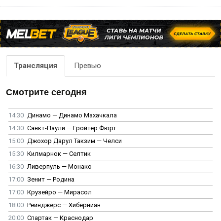
Трансляция
Превью
Смотрите сегодня
14:30
Динамо — Динамо Махачкала
14:30
Санкт-Паули — Гройтер Фюрт
15:00
Джохор Дарул Такзим — Челси
15:30
Килмарнок — Селтик
16:30
Ливерпуль — Монако
17:00
Зенит — Родина
17:00
Крузейро — Мирасол
18:00
Рейнджерс — Хиберниан
20:00
Спартак — Краснодар