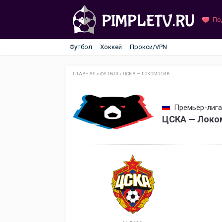
По
Футбол
Хоккей
Прокси/VPN
ГЛАВНАЯ
»
ФУТБОЛ
»
ЦСКА — ЛОКОМОТИВ
Премьер-лига 
ЦСКА — Локом