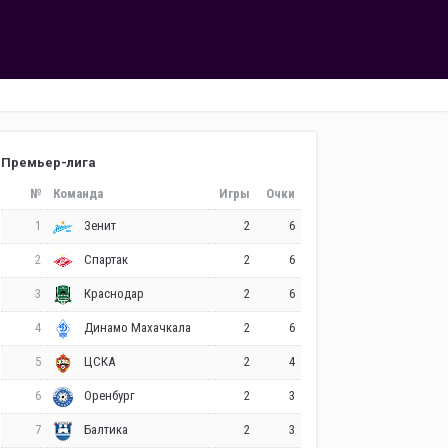
Премьер-лига
№
Команда
Игры
Очки
1
2
6
Зенит
2
2
6
Спартак
3
2
6
Краснодар
4
2
6
Динамо Махачкала
5
2
4
ЦСКА
6
2
3
Оренбург
7
2
3
Балтика